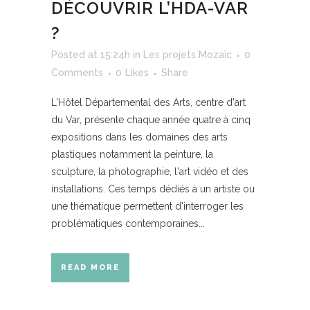
DÉCOUVRIR L’HDA-VAR
?
Posted at 15:24h
in
Les projets Mozaïc
0
Comments
0
Likes
Share
L'Hôtel Départemental des Arts, centre d'art
du Var, présente chaque année quatre à cinq
expositions dans les domaines des arts
plastiques notamment la peinture, la
sculpture, la photographie, l'art vidéo et des
installations. Ces temps dédiés à un artiste ou
une thématique permettent d'interroger les
problématiques contemporaines...
READ MORE