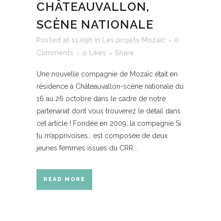
CHÂTEAUVALLON,
SCÈNE NATIONALE
Posted at 11:09h
in
Les projets Mozaïc
0
Comments
0
Likes
Share
Une nouvelle compagnie de Mozaïc était en
résidence à Châteauvallon-scène nationale du
16 au 26 octobre dans le cadre de notre
partenariat dont vous trouverez le détail dans
cet article ! Fondée en 2009, la compagnie Si
tu m’apprivoises… est composée de deux
jeunes femmes issues du CRR...
READ MORE