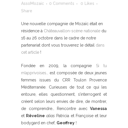
AssoMozaic
0 Comments
0
Likes
Share
Une nouvelle compagnie de Mozaïc était en
résidence à
Châteauvallon-scène nationale
du
16 au 26 octobre dans le cadre de notre
partenariat dont vous trouverez le détail
dans
cet article
!
Fondée en 2009, la compagnie
Si tu
m’apprivoises…
est composée de deux jeunes
femmes issues du CRR Toulon Provence
Méditerranée. Curieuses de tout ce qui les
entoure, elles questionnent, s’interrogent et
créent selon leurs envies de dire, de montrer,
de comprendre… Rencontre avec
Vanessa
et
Rêveline
alias
Patricia et Françoise et leur
bodygard en chef,
Geoffrey
!