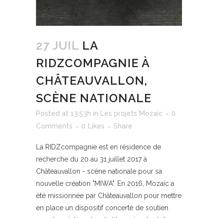
27 JUIL
LA
RIDZCOMPAGNIE À
CHÂTEAUVALLON,
SCÈNE NATIONALE
Posted at 13:53h
in
Les projets Mozaïc
0
Comments
0
Likes
Share
La RIDZcompagnie est en résidence de
recherche du 20 au 31 juillet 2017 à
Châteauvallon - scène nationale pour sa
nouvelle création "MIWA". En 2016, Mozaïc a
été missionnée par Châteauvallon pour mettre
en place un dispositif concerté de soutien