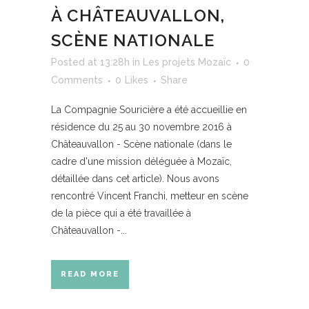
À CHÂTEAUVALLON,
SCÈNE NATIONALE
Posted at 13:28h
in
Les projets Mozaïc
0
Comments
0
Likes
Share
La Compagnie Souricière a été accueillie en
résidence du 25 au 30 novembre 2016 à
Châteauvallon - Scène nationale (dans le
cadre d'une mission déléguée à Mozaïc,
détaillée dans cet article). Nous avons
rencontré Vincent Franchi, metteur en scène
de la pièce qui a été travaillée à
Châteauvallon -...
READ MORE