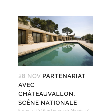
28 NOV
PARTENARIAT
AVEC
CHÂTEAUVALLON,
SCÈNE NATIONALE
Posted at 10:21h
in
Les projets Mozaïc
0