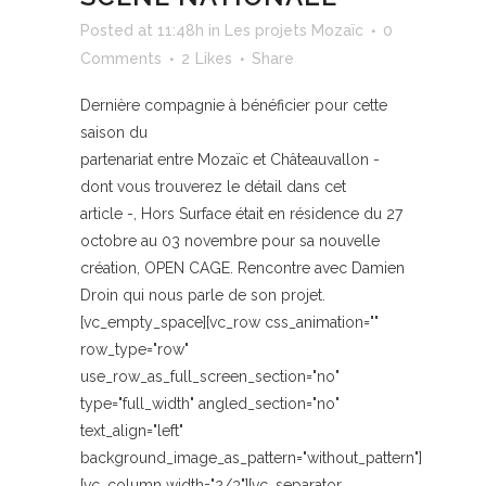
Posted at 11:48h
in
Les projets Mozaïc
0
Comments
2
Likes
Share
Dernière compagnie à bénéficier pour cette
saison du
partenariat entre Mozaïc et Châteauvallon -
dont vous trouverez le détail dans cet
article -, Hors Surface était en résidence du 27
octobre au 03 novembre pour sa nouvelle
création, OPEN CAGE. Rencontre avec Damien
Droin qui nous parle de son projet.
[vc_empty_space][vc_row css_animation=""
row_type="row"
use_row_as_full_screen_section="no"
type="full_width" angled_section="no"
text_align="left"
background_image_as_pattern="without_pattern"]
[vc_column width="2/3"][vc_separator...