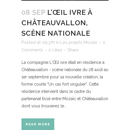
08 SEP
L’ŒIL IVRE À
CHÂTEAUVALLON,
SCÈNE NATIONALE
Posted at 09:37h
in
Les projets Mozaïc
0
Comments
0
Likes
Share
La compagnie L'Œil ivre était en résidence à
Châteauvallon - scène nationale du 28 août au
1er septembre pour sa nouvelle création, la
forme courte "Un cas fort singulier". Cette
résidence intervient dans le cadre du
partenariat tissé entre Mozaïc et Châteauvallon
dont vous trouverez le...
READ MORE