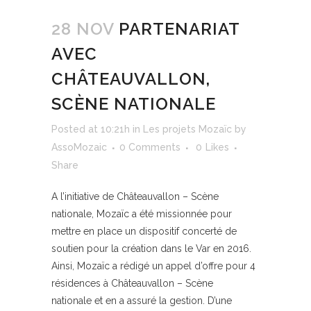
28 NOV
PARTENARIAT
AVEC
CHÂTEAUVALLON,
SCÈNE NATIONALE
Posted at 10:21h
in
Les projets Mozaïc
by
AssoMozaic
0 Comments
0
Likes
Share
A l’initiative de Châteauvallon – Scène
nationale, Mozaïc a été missionnée pour
mettre en place un dispositif concerté de
soutien pour la création dans le Var en 2016.
Ainsi, Mozaïc a rédigé un appel d’offre pour 4
résidences à Châteauvallon – Scène
nationale et en a assuré la gestion. D’une