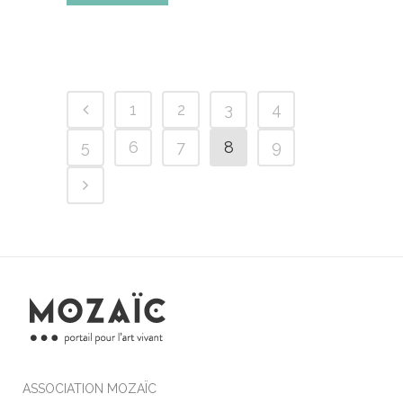
1
2
3
4
5
6
7
8
9
ASSOCIATION MOZAÏC