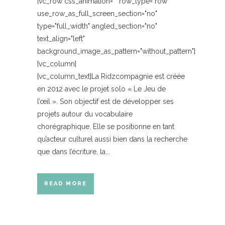
[vc_row css_animation="" row_type="row"
use_row_as_full_screen_section="no"
type="full_width" angled_section="no"
text_align="left"
background_image_as_pattern="without_pattern"]
[vc_column]
[vc_column_text]La Ridzcompagnie est créée
en 2012 avec le projet solo « Le Jeu de
l’œil ». Son objectif est de développer ses
projets autour du vocabulaire
chorégraphique. Elle se positionne en tant
qu’acteur culturel aussi bien dans la recherche
que dans l’écriture, la...
READ MORE