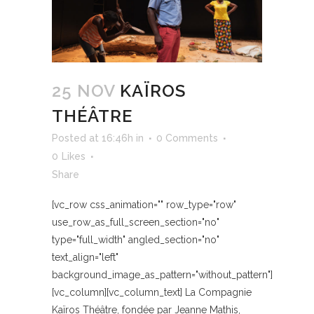
25 NOV
KAÏROS
THÉÂTRE
Posted at 16:46h
in
0 Comments
0
Likes
Share
[vc_row css_animation="" row_type="row"
use_row_as_full_screen_section="no"
type="full_width" angled_section="no"
text_align="left"
background_image_as_pattern="without_pattern"]
[vc_column][vc_column_text] La Compagnie
Kaïros Théâtre, fondée par Jeanne Mathis,