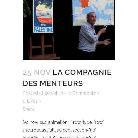
25 NOV
LA COMPAGNIE
DES MENTEURS
Posted at 20:03h
in
0 Comments
0
Likes
Share
[vc_row css_animation="" row_type="row"
use_row_as_full_screen_section="no"
type="full_width" angled_section="no"