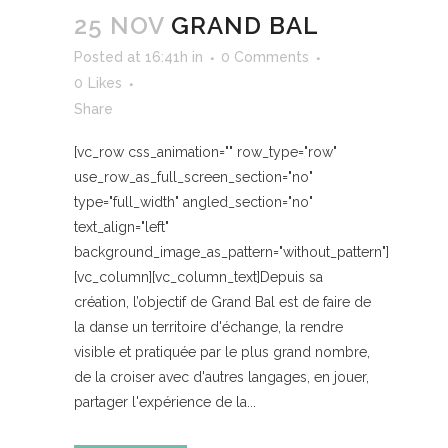
25 NOV
GRAND BAL
Posted at 16:41h
in
0 Comments
0
Likes
Share
[vc_row css_animation="" row_type="row"
use_row_as_full_screen_section="no"
type="full_width" angled_section="no"
text_align="left"
background_image_as_pattern="without_pattern"]
[vc_column][vc_column_text]Depuis sa
création, l’objectif de Grand Bal est de faire de
la danse un territoire d'échange, la rendre
visible et pratiquée par le plus grand nombre,
de la croiser avec d'autres langages, en jouer,
partager l'expérience de la...