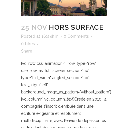
25 NOV
HORS SURFACE
Posted at 16:44h
in
0 Comments
0
Likes
Share
[vc_row css_animation="" row_type="row"
use_row_as_full_screen_section="no"
type="full_width" angled_section="no"
text_align="left"
background_image_as_pattern="without_pattern"]
[vc_column][vc_column_text]Créée en 2010, la
compagnie s’inscrit d’emblée dans une
écriture exigeante et résolument
multidisciplinaire, avec l’envie de dépasser les
cadres tant de la musique que du cirque.