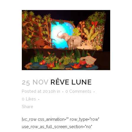
25 NOV
RÊVE LUNE
Posted at 20:10h
in
0 Comments
0
Likes
Share
[vc_row css_animation="" row_type="row"
use_row_as_full_screen_section="no"