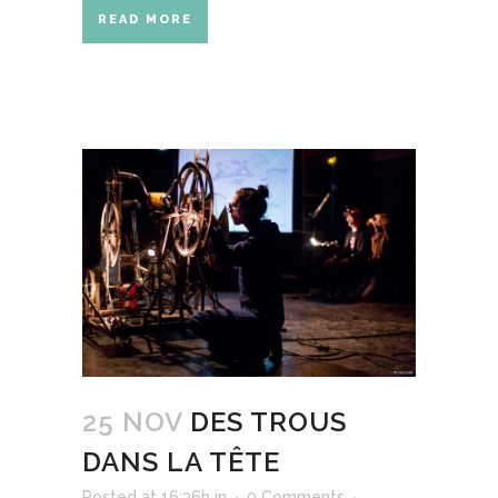
READ MORE
25 NOV
DES TROUS
DANS LA TÊTE
Posted at 16:36h
in
0 Comments