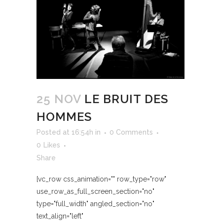
25 NOV
LE BRUIT DES
HOMMES
Posted at 16:54h
in
0 Comments
0
Likes
Share
[vc_row css_animation="" row_type="row"
use_row_as_full_screen_section="no"
type="full_width" angled_section="no"
text_align="left"