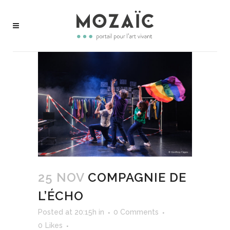
25 NOV
COMPAGNIE DE
L’ÉCHO
Posted at 20:15h
in
0 Comments
0
Likes