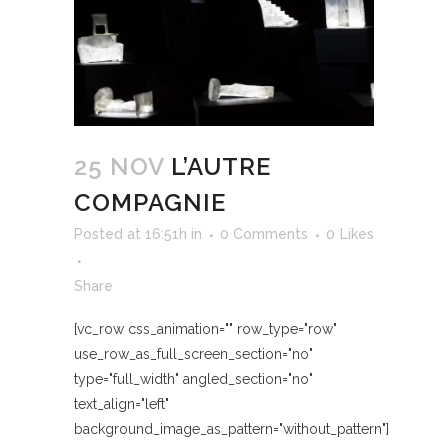
25 NOV
L’AUTRE
COMPAGNIE
Posted at 16:51h
in
0 Comments
0
Likes
Share
[vc_row css_animation="" row_type="row"
use_row_as_full_screen_section="no"
type="full_width" angled_section="no"
text_align="left"
background_image_as_pattern="without_pattern"]