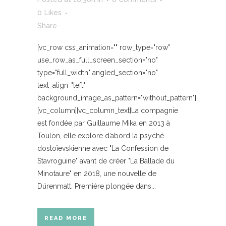
0
Likes
Share
[vc_row css_animation="" row_type="row"
use_row_as_full_screen_section="no"
type="full_width" angled_section="no"
text_align="left"
background_image_as_pattern="without_pattern"]
[vc_column][vc_column_text]La compagnie
est fondée par Guillaume Mika en 2013 à
Toulon, elle explore d’abord la psyché
dostoïevskienne avec "La Confession de
Stavroguine" avant de créer "La Ballade du
Minotaure" en 2018, une nouvelle de
Dürenmatt. Première plongée dans...
READ MORE