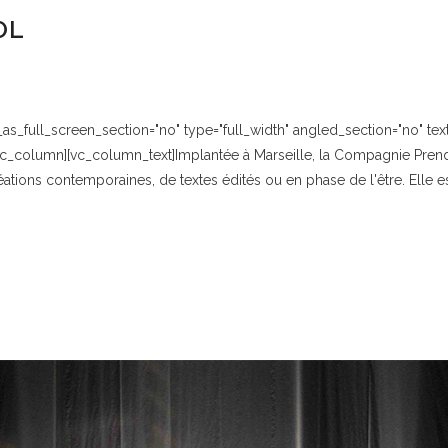
OL
_full_screen_section="no" type="full_width" angled_section="no" text_
c_column][vc_column_text]Implantée à Marseille, la Compagnie Prends
créations contemporaines, de textes édités ou en phase de l'être. Elle