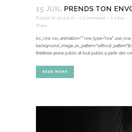
15 JUIL
PRENDS TON ENV
Posted at 16:41h
in
0 Comments
0
Likes
Share
[vc_row css_animation="" row_type="row" use_row_as
background_image_as_pattern="without_pattern"][v
théâtrale jeune public et tout public à partir des 
READ MORE