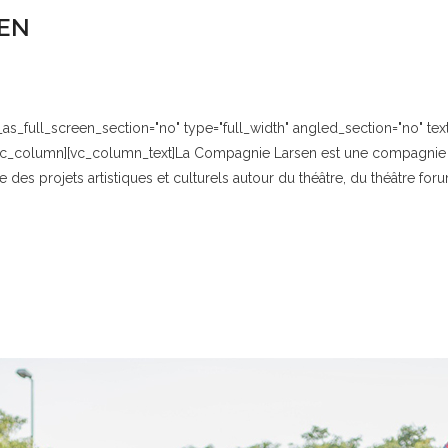
EN
_full_screen_section="no" type="full_width" angled_section="no" text_
vc_column][vc_column_text]La Compagnie Larsen est une compagnie d
es projets artistiques et culturels autour du théâtre, du théâtre forum 