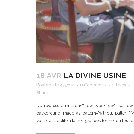
18 AVR
LA DIVINE USINE
Posted at 14:57h
in
0 Comments
0
Likes
Share
[vc_row css_animation="" row_type="row" use_row_as
background_image_as_pattern="without_pattern"][v
vont de la petite à la très grandes forme, du tout