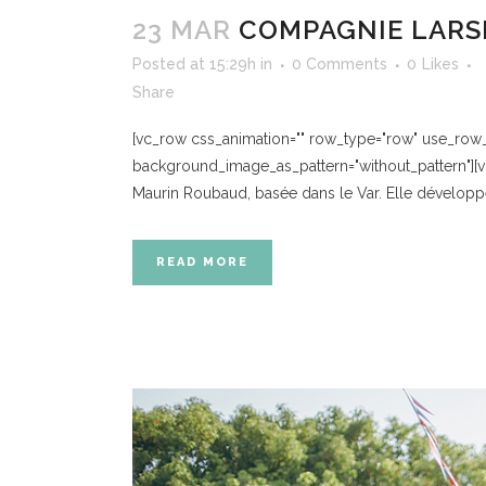
23 MAR
COMPAGNIE LARS
Posted at 15:29h
in
0 Comments
0
Likes
Share
[vc_row css_animation="" row_type="row" use_row_as
background_image_as_pattern="without_pattern"][
Maurin Roubaud, basée dans le Var. Elle développe d
READ MORE