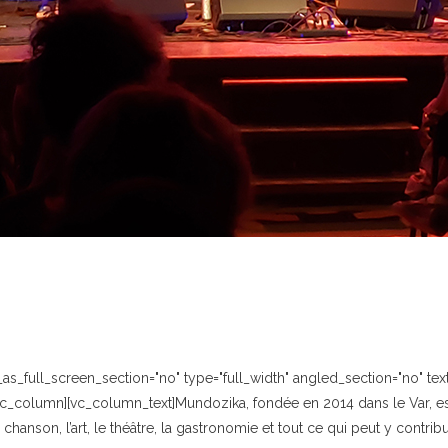
_full_screen_section="no" type="full_width" angled_section="no" text_
c_column][vc_column_text]Mundozika, fondée en 2014 dans le Var, est
hanson, l’art, le théâtre, la gastronomie et tout ce qui peut y contribue