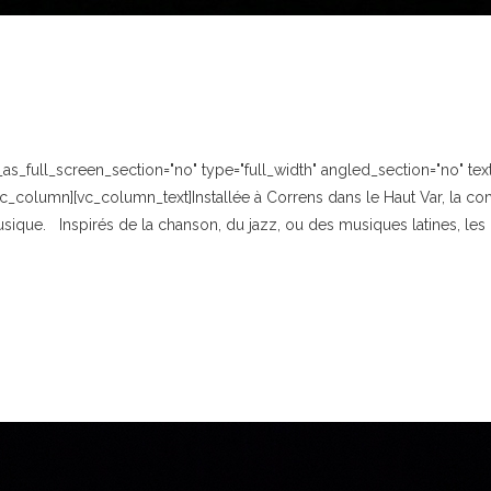
_full_screen_section="no" type="full_width" angled_section="no" text_
c_column][vc_column_text]Installée à Correns dans le Haut Var, la co
usique. Inspirés de la chanson, du jazz, ou des musiques latines, les pr