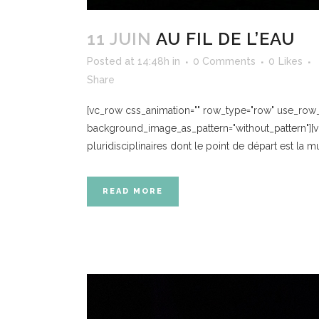
11 JUIN
AU FIL DE L’EAU
Posted at 14:48h
in
0 Comments
0
Likes
Share
[vc_row css_animation="" row_type="row" use_row_as
background_image_as_pattern="without_pattern"][v
pluridisciplinaires dont le point de départ est la m
READ MORE