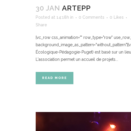
30 JAN
ARTEPP
Posted at 14:18h
in
0 Comments
0
Likes
Share
[vc_row css_animation="" row_type="row" use_row_as
background_image_as_pattern="without_pattern"][vc
Écologique-Pédagogie-Puget) est basé sur un lieu 
L'association permet un accueil de projets...
READ MORE