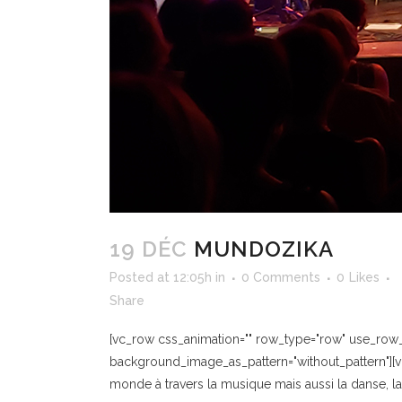
19 DÉC
MUNDOZIKA
Posted at 12:05h
in
0 Comments
0
Likes
Share
[vc_row css_animation="" row_type="row" use_row_as
background_image_as_pattern="without_pattern"][v
monde à travers la musique mais aussi la danse, la c