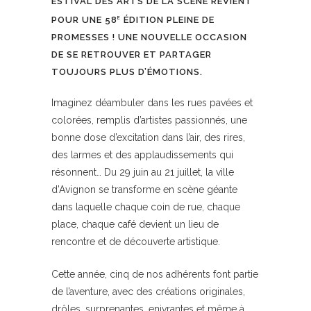
ESTIVAL DES ARTS DE LA SCÈNE REVIENT
POUR UNE 58
ÉDITION PLEINE DE
E
PROMESSES ! UNE NOUVELLE OCCASION
DE SE RETROUVER ET PARTAGER
TOUJOURS PLUS D’ÉMOTIONS.
Imaginez déambuler dans les rues pavées et
colorées, remplis d’artistes passionnés, une
bonne dose d’excitation dans l’air, des rires,
des larmes et des applaudissements qui
résonnent… Du 29 juin au 21 juillet, la ville
d’Avignon se transforme en scène géante
dans laquelle chaque coin de rue, chaque
place, chaque café devient un lieu de
rencontre et de découverte artistique.
Cette année, cinq de nos adhérents font partie
de l’aventure, avec des créations originales,
drôles, surprenantes, enivrantes et même à