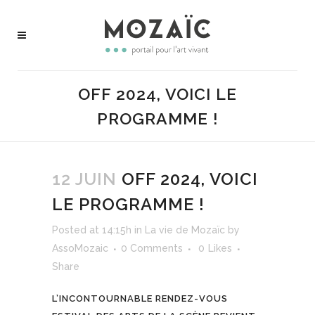
OFF 2024, VOICI LE
PROGRAMME !
12 JUIN
OFF 2024, VOICI
LE PROGRAMME !
Posted at 14:15h
in
La vie de Mozaïc
by
AssoMozaic
0 Comments
0
Likes
Share
L’INCONTOURNABLE RENDEZ-VOUS