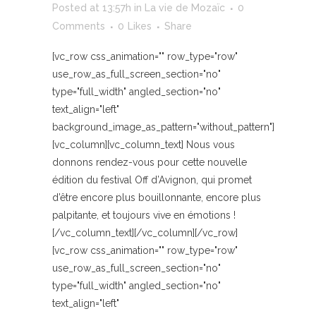
Posted at 13:57h
in
La vie de Mozaïc
0
Comments
0
Likes
Share
[vc_row css_animation="" row_type="row"
use_row_as_full_screen_section="no"
type="full_width" angled_section="no"
text_align="left"
background_image_as_pattern="without_pattern"]
[vc_column][vc_column_text] Nous vous
donnons rendez-vous pour cette nouvelle
édition du festival Off d’Avignon, qui promet
d’être encore plus bouillonnante, encore plus
palpitante, et toujours vive en émotions !
[/vc_column_text][/vc_column][/vc_row]
[vc_row css_animation="" row_type="row"
use_row_as_full_screen_section="no"
type="full_width" angled_section="no"
text_align="left"