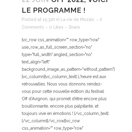
LE PROGRAMME !
Posted at 15:32h
in
La vie de Mozaïc
0
Comments
0
Likes
Share
[vc_row css_animation="" row_type="row"
use_row_as_full_screen_section="no"
type="full_width" angled_section="no"
text_align="left"
background_image_as_pattern="without_pattern"]
[vc_column][vc_column_text] L'heure est aux
retrouvailles. Nous vous donnons rendez-
vous pour cette nouvelle édition du festival
Off d’Avignon, qui promet d’être encore plus
bouillonnante, encore plus palpitante, et
toujours vive en émotions ! [/vc_column_text]
[/vc_column][/vc_row][vc_row
css_animation="" row_type="row"