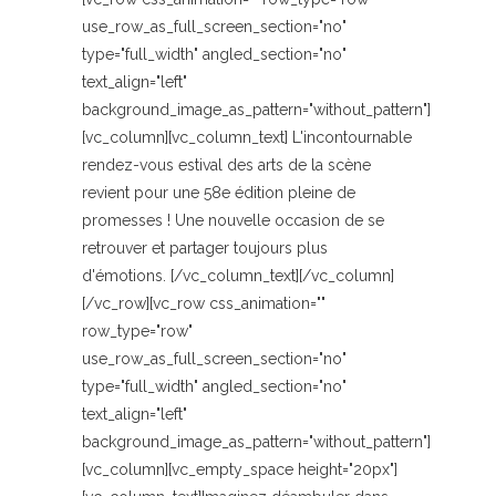
use_row_as_full_screen_section="no"
type="full_width" angled_section="no"
text_align="left"
background_image_as_pattern="without_pattern"]
[vc_column][vc_column_text] L'incontournable
rendez-vous estival des arts de la scène
revient pour une 58e édition pleine de
promesses ! Une nouvelle occasion de se
retrouver et partager toujours plus
d'émotions. [/vc_column_text][/vc_column]
[/vc_row][vc_row css_animation=""
row_type="row"
use_row_as_full_screen_section="no"
type="full_width" angled_section="no"
text_align="left"
background_image_as_pattern="without_pattern"]
[vc_column][vc_empty_space height="20px"]