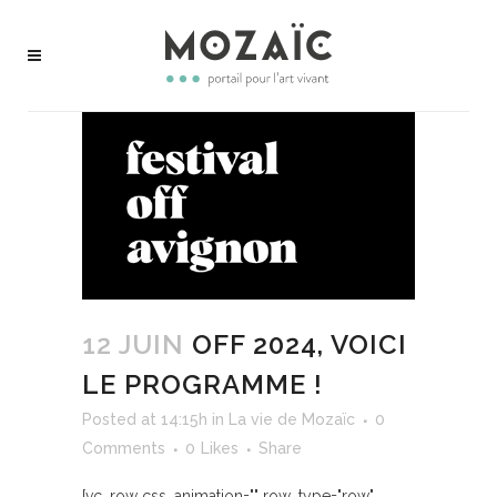
12 JUIN
OFF 2024, VOICI
LE PROGRAMME !
Posted at 14:15h
in
La vie de Mozaïc
0
Comments
0
Likes
Share
[vc_row css_animation="" row_type="row"