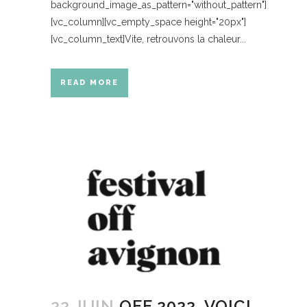
background_image_as_pattern="without_pattern"]
[vc_column][vc_empty_space height="20px"]
[vc_column_text]Vite, retrouvons la chaleur...
READ MORE
22 JUIN
OFF 2022, VOICI