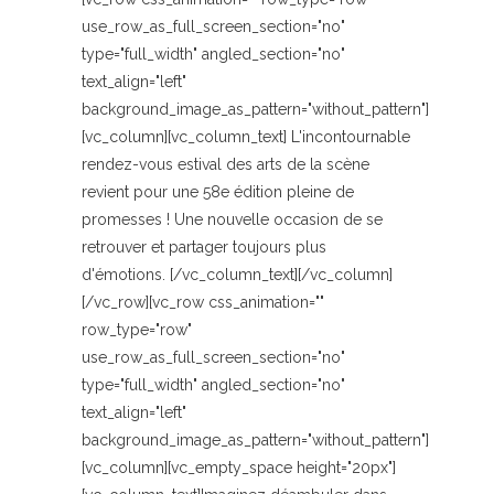
use_row_as_full_screen_section="no"
type="full_width" angled_section="no"
text_align="left"
background_image_as_pattern="without_pattern"]
[vc_column][vc_column_text] L'incontournable
rendez-vous estival des arts de la scène
revient pour une 58e édition pleine de
promesses ! Une nouvelle occasion de se
retrouver et partager toujours plus
d'émotions. [/vc_column_text][/vc_column]
[/vc_row][vc_row css_animation=""
row_type="row"
use_row_as_full_screen_section="no"
type="full_width" angled_section="no"
text_align="left"
background_image_as_pattern="without_pattern"]
[vc_column][vc_empty_space height="20px"]