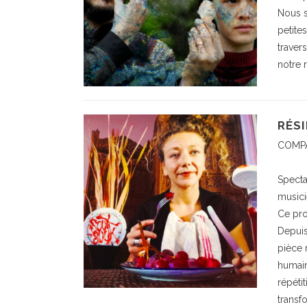
Nous s
petite
traver
notre r
RÉSI
COMPA
Specta
musicie
Ce pro
Depuis
pièce 
humain
répéti
transf