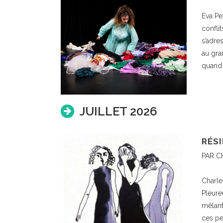
Eva Pe
confli
s’adre
au gra
quand 
JUILLET 2026
RÉSI
PAR C
Charle
Pleureu
mêlant
ces pe