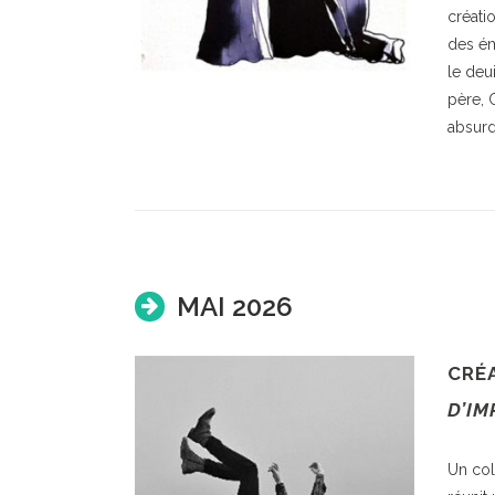
créati
des ém
le deu
père, 
absurde
MAI 2026
CRÉ
D’IM
Un col