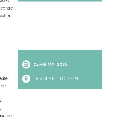
isée.
ncontre
éation.
04-08 MAI 2026
lité
LE VOLATIL, TOULON
 de
s
,
ise de