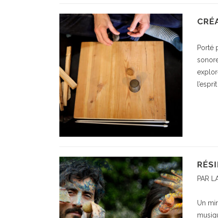
CRÉ
Porté 
sonore
explor
l’espr
RÉSI
PAR L
Un minu
musiqu