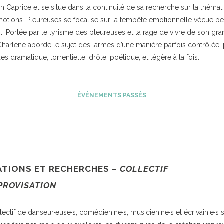
on Caprice et se situe dans la continuité de sa recherche sur la thémat
otions. Pleureuses se focalise sur la tempête émotionnelle vécue p
il. Portée par le lyrisme des pleureuses et la rage de vivre de son gra
Charlene aborde le sujet des larmes d’une manière parfois contrôlée, 
s dramatique, torrentielle, drôle, poétique, et légère à la fois.
ÉVÉNEMENTS PASSÉS
ATIONS ET RECHERCHES –
COLLECTIF
PROVISATION
lectif de danseur·euse·s, comédien·ne·s, musicien·ne·s et écrivain·e·s 