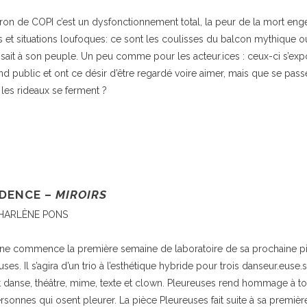
ron de COPI c’est un dysfonctionnement total, la peur de la mort en
ts et situations loufoques: ce sont les coulisses du balcon mythique où
ssait à son peuple. Un peu comme pour les acteur.ices : ceux-ci s’exp
nd public et ont ce désir d’être regardé voire aimer, mais que se passe
les rideaux se ferment ?
DENCE –
MIROIRS
HARLÈNE PONS
ne commence la première semaine de laboratoire de sa prochaine p
ses. Il s’agira d’un trio à l’esthétique hybride pour trois danseur.euse.s
 danse, théâtre, mime, texte et clown. Pleureuses rend hommage à to
rsonnes qui osent pleurer. La pièce Pleureuses fait suite à sa premièr