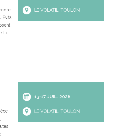
gendre
LE VOLATIL, TOULON
 Evita
osent
 t-il
13-17 JUIL. 2026
ièce
LE VOLATIL, TOULON
,
utes
e