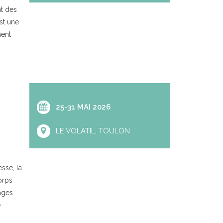
t des
est une
nent
25-31 MAI 2026
LE VOLATIL, TOULON
sse, la
orps
ages
e