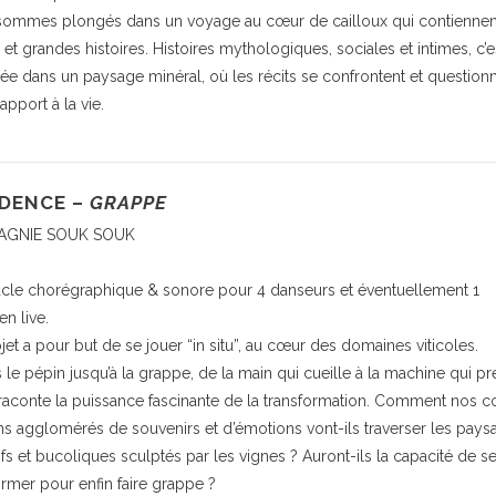
ommes plongés dans un voyage au cœur de cailloux qui contiennen
s et grandes histoires. Histoires mythologiques, sociales et intimes, c’
sée dans un paysage minéral, où les récits se confrontent et question
apport à la vie.
DENCE –
GRAPPE
GNIE SOUK SOUK
cle chorégraphique & sonore pour 4 danseurs et éventuellement 1
n live.
jet a pour but de se jouer “in situ”, au cœur des domaines viticoles.
 le pépin jusqu’à la grappe, de la main qui cueille à la machine qui pre
raconte la puissance fascinante de la transformation. Comment nos c
s agglomérés de souvenirs et d’émotions vont-ils traverser les pays
tifs et bucoliques sculptés par les vignes ? Auront-ils la capacité de s
ormer pour enfin faire grappe ?