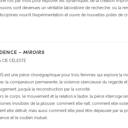
 une fois par mois pour explorer les dynamiques de la création improv
ssions sont devenues un véritable laboratoire de recherche, où la re
disciplines nourrit l’expérimentation et ouvre de nouvelles pistes de cr
DENCE –
MIROIRS
A CIE CÉLESTE
S est une pièce chorégraphique pour trois femmes qui explore la riva
ne, la comparaison permanente, la violence silencieuse du regarde et
jugement, jusqu’à la reconstruction par la sororité.
rs le corps, le mouvement et la relation à l’autre, la pièce interroge le
smes invisibles de la jalousie: comment elle naît, comment elle isole
t elle détruit, mais aussi comment elle peut être dépassée par la pr
ence et le soutien mutuel.