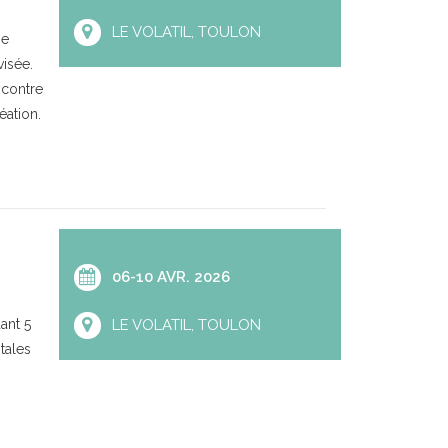
LE VOLATIL, TOULON
se
isée.
ncontre
éation.
06-10 AVR. 2026
ant 5
LE VOLATIL, TOULON
tales