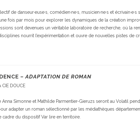
lectif de danseur·euse·s, comédien·ne·s, musicien·ne·s et écrivain·e·s 
 une fois par mois pour explorer les dynamiques de la création improv
ssions sont devenues un véritable laboratoire de recherche, où la re
disciplines nourrit l’expérimentation et ouvre de nouvelles pistes de cr
DENCE –
ADAPTATION DE ROMAN
A CIE DOUCE
 Anna Simonne et Mathilde Parmentier-Gieruzs seront au Volatil pend
pour adapter un roman sélectionné par les médiathèques départemen
 cadre du dispositif Var lire en territoire.