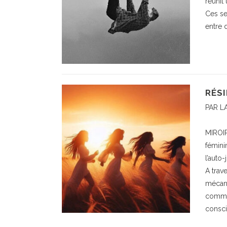
réunit
Ces se
entre 
RÉSI
PAR L
MIROIR
fémini
l’auto-
A trave
mécani
commen
consci