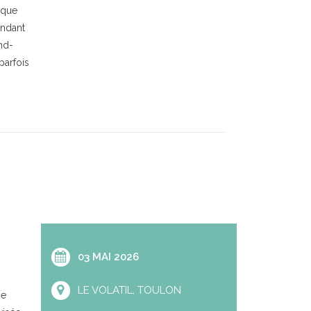
ique
endant
nd-
parfois
03 MAI 2026
LE VOLATIL, TOULON
se