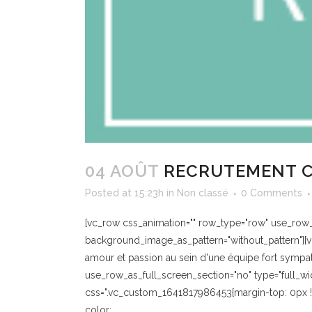
04 AOÛT
RECRUTEMENT C
Posted at 15:23h
in
Non classé
0 Comments
[vc_row css_animation="" row_type="row" use_row_as
background_image_as_pattern="without_pattern"][vc
amour et passion au sein d'une équipe fort symp
use_row_as_full_screen_section="no" type="full_wi
css=".vc_custom_1641817986453{margin-top: 0px !
color:...