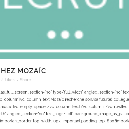
HEZ MOZAÏC
2
Likes
Share
_full_screen_section="no" type="full_width" angled_section="no" text_
_column][vc_column_text]Mozaïc recherche son/sa futur(e) collègues p
athique :[vc_empty_space][/vc_column_text][/vc_column][/vc_row][vc
dth" angled_section="no" text_align="left" background_image_as_patte
important;border-top-width: 0px !important;padding-top: 8px !impor