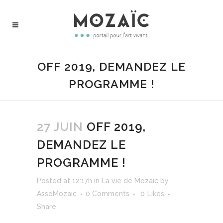
OFF 2019, DEMANDEZ LE
PROGRAMME !
27 JUIN
OFF 2019,
DEMANDEZ LE
PROGRAMME !
Posted at 12:17h
in
La vie de Mozaïc
by
AssoMozaic
0 Comments
0
Likes
Share