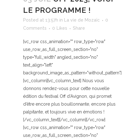
LE PROGRAMME !
Posted at 13:57h
in
La vie de Mozaïc
0
Comments
0
Likes
Share
[vc_row css_animation="" row_type="row"
use_row_as_full_screen_section="no"
type="full_width" angled_section="no"
text_align="left"
background_image_as_pattern="without_pattern"]
[vc_column][vc_column_text] Nous vous
donnons rendez-vous pour cette nouvelle
édition du festival Off d’Avignon, qui promet
d’être encore plus bouillonnante, encore plus
palpitante, et toujours vive en émotions !
[/vc_column_text][/vc_column][/vc_row]
[vc_row css_animation="" row_type="row"
use_row_as_full_screen_section="no"