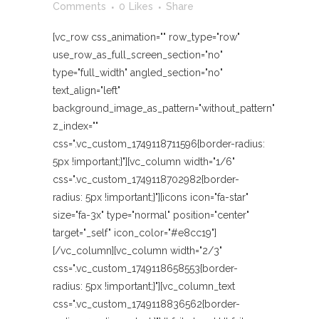
Comments
0
Likes
Share
[vc_row css_animation="" row_type="row"
use_row_as_full_screen_section="no"
type="full_width" angled_section="no"
text_align="left"
background_image_as_pattern="without_pattern"
z_index=""
css=".vc_custom_1749118711596{border-radius:
5px !important;}"][vc_column width="1/6"
css=".vc_custom_1749118702982{border-
radius: 5px !important;}"][icons icon="fa-star"
size="fa-3x" type="normal" position="center"
target="_self" icon_color="#e8cc19"]
[/vc_column][vc_column width="2/3"
css=".vc_custom_1749118658553{border-
radius: 5px !important;}"][vc_column_text
css=".vc_custom_1749118836562{border-