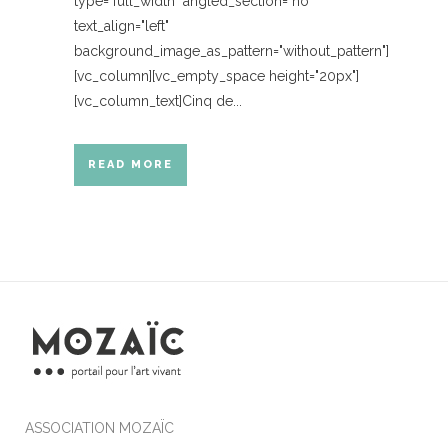
type="full_width" angled_section="no"
text_align="left"
background_image_as_pattern="without_pattern"]
[vc_column][vc_empty_space height="20px"]
[vc_column_text]Cinq de...
READ MORE
ASSOCIATION MOZAÏC