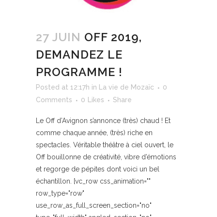
27 JUIN
OFF 2019,
DEMANDEZ LE
PROGRAMME !
Posted at 12:17h
in
La vie de Mozaïc
0
Comments
0
Likes
Share
Le Off d’Avignon s’annonce (très) chaud ! Et
comme chaque année, (très) riche en
spectacles. Véritable théâtre à ciel ouvert, le
Off bouillonne de créativité, vibre d’émotions
et regorge de pépites dont voici un bel
échantillon. [vc_row css_animation=""
row_type="row"
use_row_as_full_screen_section="no"