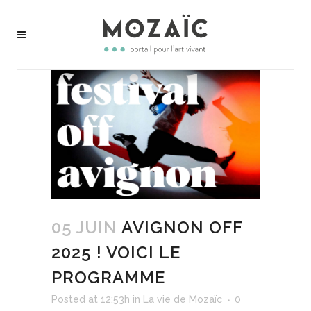
05 JUIN
AVIGNON OFF
2025 ! VOICI LE
PROGRAMME
Posted at 12:53h
in
La vie de Mozaïc
0