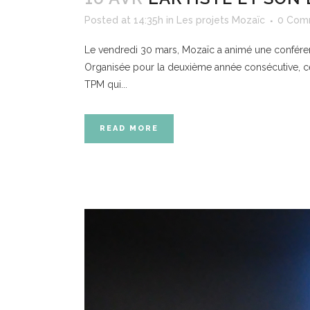
Posted at 14:35h
in
Les projets Mozaïc
0 Com
Le vendredi 30 mars, Mozaïc a animé une conféren
Organisée pour la deuxième année consécutive, ce
TPM qui...
READ MORE