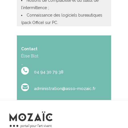
Notions de comptabilité et du statut de
l’intermittence ;
Connaissance des logiciels bureautiques
(pack Office) sur PC.
Contact
Élise Blot
_
04 94 30 79 38
administration@asso-mozaic.fr