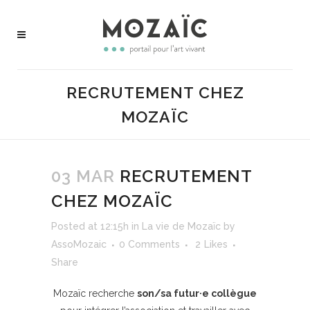
RECRUTEMENT CHEZ
MOZAÏC
03 MAR
RECRUTEMENT
CHEZ MOZAÏC
Posted at 12:15h
in
La vie de Mozaïc
by
AssoMozaic
0 Comments
2
Likes
Share
Mozaïc recherche
son/sa futur·e collègue