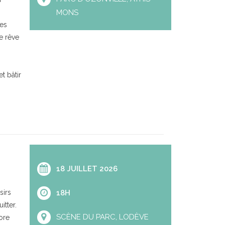
MONS
res
e rêve
t bâtir
18 JUILLET 2026
sirs
18H
itter.
SCÈNE DU PARC, LODÈVE
ore