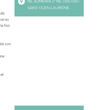
NIL ADMIRARI // NIL OBSTRAT,
SAINT-OUEN-L'AUMÔNE
ute,
que au
la fois
vèle son
une
et