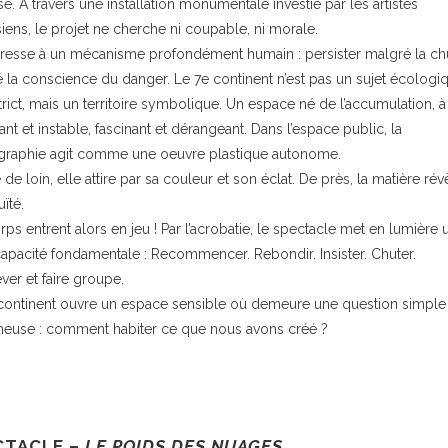
e. À travers une installation monumentale investie par les artistes
siens, le projet ne cherche ni coupable, ni morale.
ntéresse à un mécanisme profondément humain : persister malgré la ch
 la conscience du danger. Le 7e continent n’est pas un sujet écologi
trict, mais un territoire symbolique. Un espace né de l’accumulation, à 
nt et instable, fascinant et dérangeant. Dans l’espace public, la
raphie agit comme une oeuvre plastique autonome.
 de loin, elle attire par sa couleur et son éclat. De près, la matière ré
ïté.
rps entrent alors en jeu ! Par l’acrobatie, le spectacle met en lumière 
capacité fondamentale : Recommencer. Rebondir. Insister. Chuter.
ver et faire groupe.
continent ouvre un espace sensible où demeure une question simple 
ineuse : comment habiter ce que nous avons créé ?
CTACLE –
LE POIDS DES NUAGES