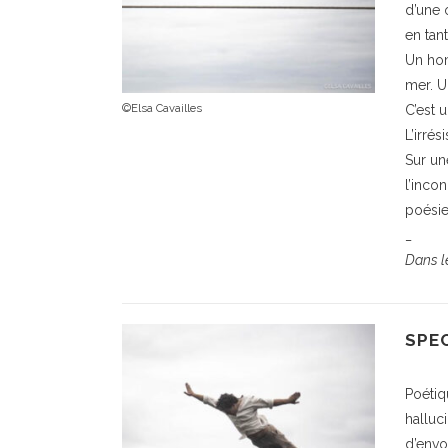
d’une 
en tan
Un hom
mer. U
©Elsa Cavailles
C’est 
L’irrés
Sur une
l’inco
poésie
_
Dans l
SPE
Poétiq
halluc
d’envol