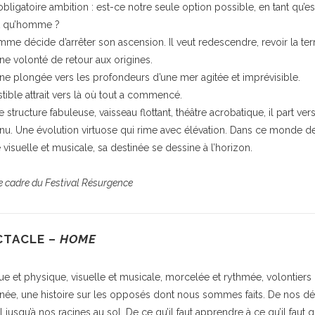
obligatoire ambition : est-ce notre seule option possible, en tant qu’e
t qu’homme ?
me décide d’arrêter son ascension. Il veut redescendre, revoir la terr
ne volonté de retour aux origines.
une plongée vers les profondeurs d’une mer agitée et imprévisible.
istible attrait vers là où tout a commencé.
 structure fabuleuse, vaisseau flottant, théâtre acrobatique, il part ver
nnu. Une évolution virtuose qui rime avec élévation. Dans ce monde d
 visuelle et musicale, sa destinée se dessine à l’horizon.
e cadre du Festival Résurgence
CTACLE –
HOME
ue et physique, visuelle et musicale, morcelée et rythmée, volontiers
inée, une histoire sur les opposés dont nous sommes faits. De nos dé
 jusqu’à nos racines au sol. De ce qu’il faut apprendre à ce qu’il faut qu