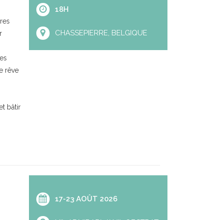
18H
res
CHASSEPIERRE, BELGIQUE
r
res
e rêve
t bâtir
17-23 AOÛT 2026