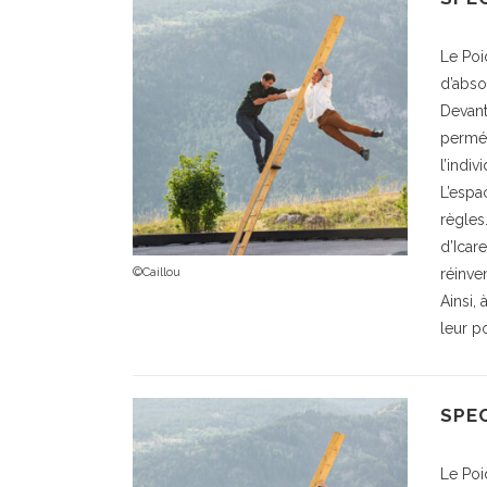
Le Poi
d’abso
Devant
perméa
l’indiv
L’espa
règles
d’Icare
©Caillou
réinven
Ainsi,
leur p
SPE
Le Poi