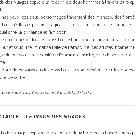
ds des Nuages explore la relation de deux hommes à travers leurs q
lu.
 nos yeux, ces deux personnages traversent des mondes, des frontiè
bles, réelles et parfois imaginaires. Leurs liens nous questionnent su
idualisme, la confiance et l’ambition.
ce du cirque, où tout est possible, est un appel à réinventer ses prop
. Sur et sous une immense toile de trampoline, ces artistes incarnent l
, celui de voler, la capacité de l’homme à insister, à se dépasser et à
ter.
 à bord de ce vaisseau des possibles, ils vont déséquilibrer les codes e
orte de sortie…
 cadre du Festival International des Arts de la Rue
CTACLE –
LE POIDS DES NUAGES
ds des Nuages explore la relation de deux hommes à travers leurs q