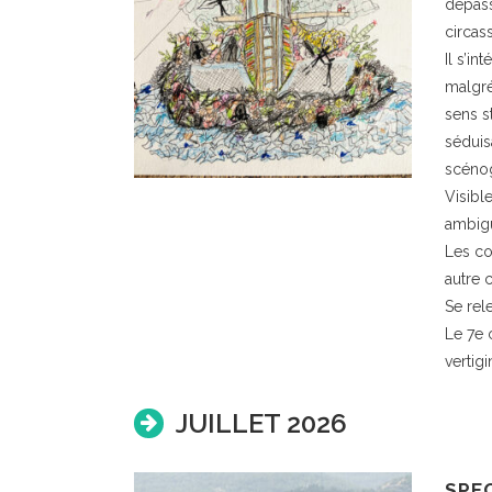
dépass
circas
Il s’i
malgré
sens s
séduisa
scénog
Visible
ambigu
Les co
autre 
Se rele
Le 7e 
vertig
JUILLET 2026
SPE