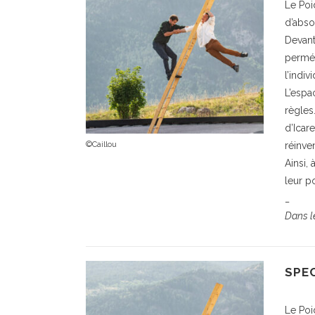
Le Poi
d’abso
Devant
perméa
l’indiv
L’espa
règles
d’Icare
©Caillou
réinven
Ainsi,
leur p
_
Dans le
SPE
Le Poi