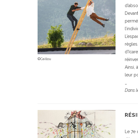
d’abso
Devant
perméa
l’indiv
L’espa
règles
d’Icare
©Caillou
réinven
Ainsi,
leur p
_
Dans le
RÉSI
Le 7e 