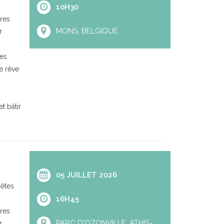
10H30
res
MONS, BELGIQUE
r
res
e rêve
t bâtir
05 JUILLET 2026
uêtes
16H45
res
PARC D'OZONVILLE, ATHIS-
r