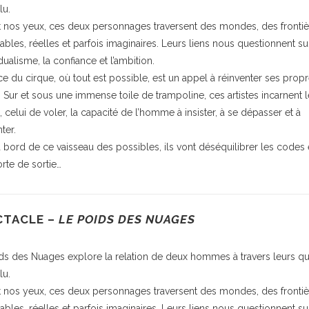
lu.
 nos yeux, ces deux personnages traversent des mondes, des frontiè
bles, réelles et parfois imaginaires. Leurs liens nous questionnent su
idualisme, la confiance et l’ambition.
ce du cirque, où tout est possible, est un appel à réinventer ses prop
. Sur et sous une immense toile de trampoline, ces artistes incarnent l
, celui de voler, la capacité de l’homme à insister, à se dépasser et à
ter.
 à bord de ce vaisseau des possibles, ils vont déséquilibrer les codes e
orte de sortie…
CTACLE –
LE POIDS DES NUAGES
ds des Nuages explore la relation de deux hommes à travers leurs q
lu.
 nos yeux, ces deux personnages traversent des mondes, des frontiè
bles, réelles et parfois imaginaires. Leurs liens nous questionnent su