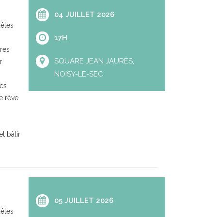
04 JUILLET 2026
uêtes
17H
res
SQUARE JEAN JAURÈS,
r
NOISY-LE-SEC
res
e rêve
t bâtir
05 JUILLET 2026
uêtes