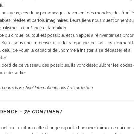
lu.
 nos yeux, ces deux personnages traversent des mondes, des frontiè
bles, réelles et parfois imaginaires. Leurs liens nous questionnent su
idualisme, la confiance et l’ambition.
ce du cirque, où tout est possible, est un appel à réinventer ses prop
. Sur et sous une immense toile de trampoline, ces artistes incarnent l
, celui de voler, la capacité de l’homme à insister, à se dépasser et à
ter.
 à bord de ce vaisseau des possibles, ils vont déséquilibrer les codes e
orte de sortie…
 cadre du Festival International des Arts de la Rue
DENCE –
7E CONTINENT
continent explore cette étrange capacité humaine à aimer ce qui nous