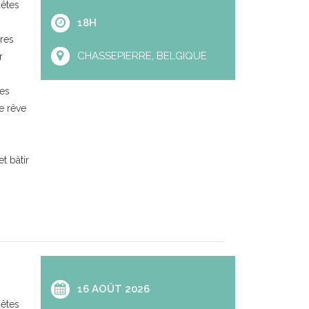
uêtes
18H
res
CHASSEPIERRE, BELGIQUE
r
res
e rêve
t bâtir
16 AOÛT 2026
uêtes