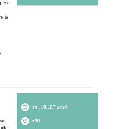
spèce,
e, la
s
e
19 JUILLET 2026
sirs
18H
itter.