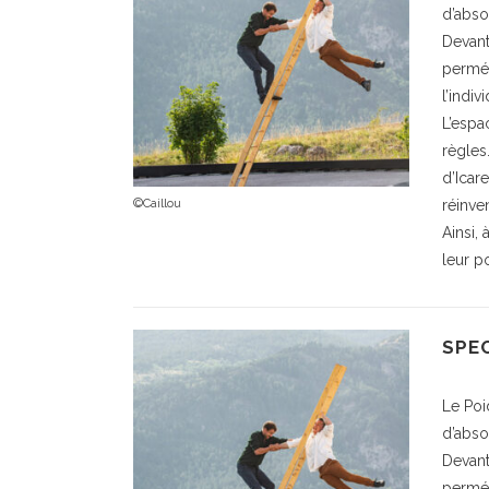
d’abso
Devant
perméa
l’indiv
L’espa
règles
d’Icare
©Caillou
réinven
Ainsi,
leur p
SPE
Le Poi
d’abso
Devant
perméa