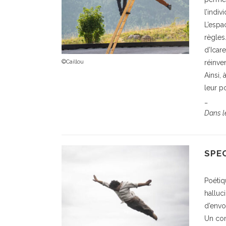
l’indiv
L’espa
règles
d’Icare
©Caillou
réinven
Ainsi,
leur p
_
Dans l
SPE
Poétiq
halluc
d’envol
Un con