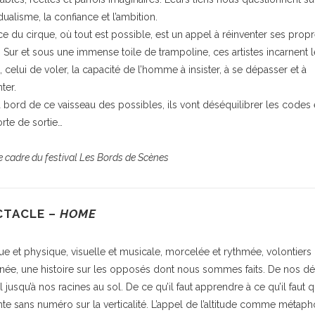
idualisme, la confiance et l’ambition.
ce du cirque, où tout est possible, est un appel à réinventer ses prop
. Sur et sous une immense toile de trampoline, ces artistes incarnent l
, celui de voler, la capacité de l’homme à insister, à se dépasser et à
ter.
 à bord de ce vaisseau des possibles, ils vont déséquilibrer les codes e
orte de sortie…
e cadre du festival Les Bords de Scènes
CTACLE –
HOME
ue et physique, visuelle et musicale, morcelée et rythmée, volontiers
inée, une histoire sur les opposés dont nous sommes faits. De nos dé
 jusqu’à nos racines au sol. De ce qu’il faut apprendre à ce qu’il faut qu
te sans numéro sur la verticalité. L’appel de l’altitude comme métaph