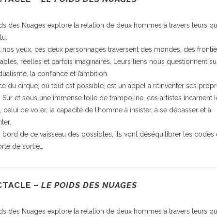
ds des Nuages explore la relation de deux hommes à travers leurs q
lu.
 nos yeux, ces deux personnages traversent des mondes, des frontiè
bles, réelles et parfois imaginaires. Leurs liens nous questionnent su
idualisme, la confiance et l’ambition.
ce du cirque, où tout est possible, est un appel à réinventer ses prop
. Sur et sous une immense toile de trampoline, ces artistes incarnent l
, celui de voler, la capacité de l’homme à insister, à se dépasser et à
ter.
 à bord de ce vaisseau des possibles, ils vont déséquilibrer les codes e
orte de sortie…
CTACLE –
LE POIDS DES NUAGES
ds des Nuages explore la relation de deux hommes à travers leurs q