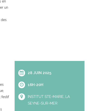
s en
ner un
e des
28 JUIN 2025
ces
16H-20H
ue,
INSTITUT STE-MARIE, LA
festif
SEYNE-SUR-MER
us