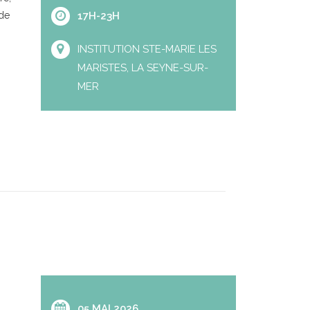
 de
17H-23H
INSTITUTION STE-MARIE LES
MARISTES, LA SEYNE-SUR-
MER
05 MAI 2026