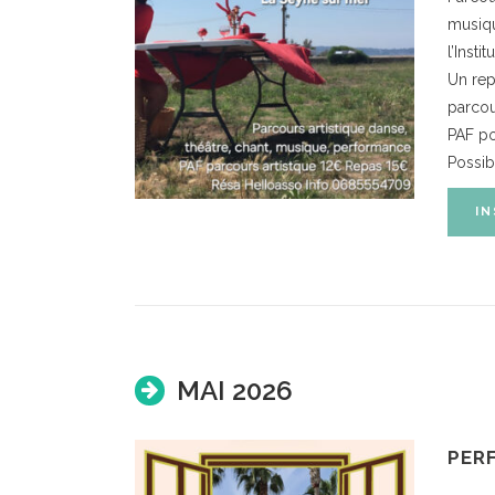
musiqu
l’Insti
Un rep
parcou
PAF po
Possib
IN
MAI 2026
PER