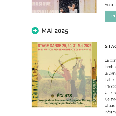
Venir c
IN
MAI 2025
STA
La com
tambou
la Dan
Isabel
Franço
Une tr
Ce sta
et aux
Inform