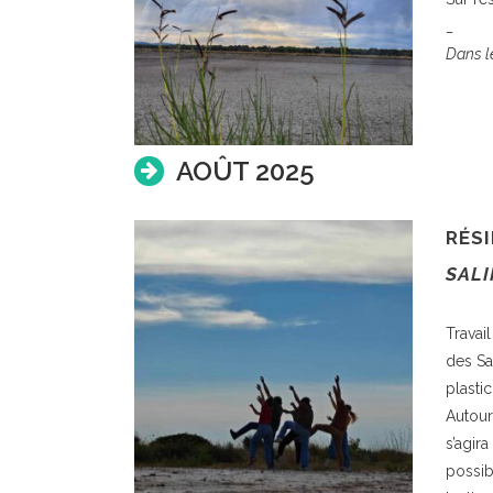
_
Dans le
AOÛT 2025
RÉSI
SALI
Travai
des Sa
plastic
Autour
s’agir
possib