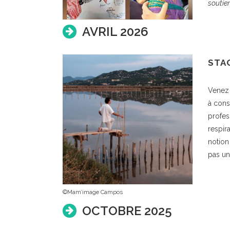
soutie
AVRIL 2026
STA
Venez 
à cons
profes
respir
notion
pas un
©Mam’image Campos
OCTOBRE 2025