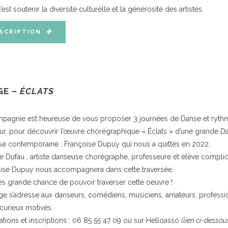
’est soutenir la diversité culturelle et la générosité des artistes.
SCRIPTION
GE –
ÉCLATS
pagnie est heureuse de vous proposer 3 journées de Danse et ryth
r, pour découvrir l’œuvre chorégraphique « Éclats » d’une grande 
se contemporaine : Françoise Dupuy qui nous a quittés en 2022.
le Dufau , artiste danseuse chorégraphe, professeure et élève compli
ise Dupuy nous accompagnera dans cette traversée.
ès grande chance de pouvoir traverser cette oeuvre !
ge s’adresse aux danseurs, comédiens, musiciens, amateurs, professi
 curieux motivés.
ations et inscriptions : 06 85 55 47 09 ou sur Helloasso
(lien ci-dessous