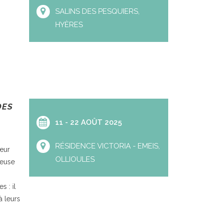
SALINS DES PESQUIERS,
HYÈRES
DES
11 - 22 AOÛT 2025
RÉSIDENCE VICTORIA - EMEIS,
cœur
OLLIOULES
teuse
 : il
à leurs