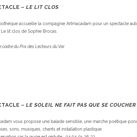
CTACLE –
LE LIT CLOS
liothèque accueille la compagnie Artmacadam pour un spectacle aut
Le lit clos de Sophie Brocas.
 cadre du Prix des Lecteurs du Var.
CTACLE –
LE SOLEIL NE FAIT PAS QUE SE COUCHER
adam vous propose une balade sensible, une marche poétique pon
ses, sons, musiques, chants et installation plastique.
ervation car la jauge est réduite : 04 94 01 36 33.