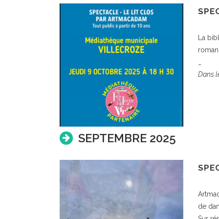
SPE
La bib
roman 
_
Dans le
SEPTEMBRE 2025
SPE
Artmac
de dan
Sur rés