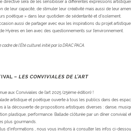
e directive sera de les sensibiliser à différentes expressions artistique
on de leur capacité, de stimuler leur créativité mais aussi de leur ame
eurs poétique » dans leur quotidien de sédentarité et d’isolement.
casion aussi de partager avec eux les inspirations du projet artistiqu
 de Hyères en lien avec des questionnements sur l’environnement.
 cadre de l’Été culturel initié par la DRAC PACA.
IVAL –
LES CONVIVIALES DE L’ART
nue aux Conviviales de l’art 2025 (25ème édition) !
lade artistique et poétique ouverte à tous les publics dans des espa
tes à la découverte de propositions artistiques diverses : danse, musiq
ation plastique, performance. Ballade clôturée par un dîner convivial et 
es plus gourmands.
lus d’informations , nous vous invitons à consulter les infos ci-desso