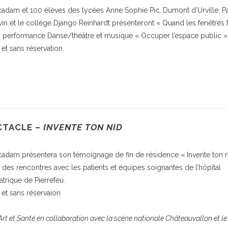
adam et 100 élèves des lycées Anne Sophie Pic, Dumont d’Urville, P
in et le collège Django Reinhardt présenteront « Quand les fenêtres
, performance Danse/théâtre et musique « Occuper l’espace public »
 et sans réservation.
CTACLE –
INVENTE TON NID
adam présentera son témoignage de fin de résidence « Invente ton 
é des rencontres avec les patients et équipes soignantes de l’hôpital
atrique de Pierrefeu.
t et sans réservaion
Art et Santé en collaboration avec la scène nationale Châteauvallon et le