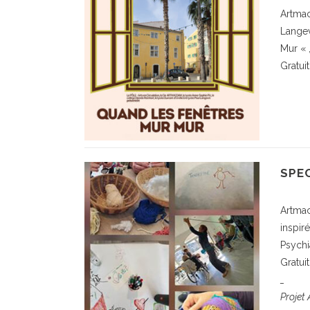
Artmac
Langev
Mur « 
Gratuit
SPE
Artmac
inspir
Psychi
Gratui
_
Projet 