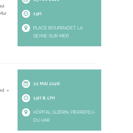
aul
 Mur
19H
.
PLACE BOURRADET, LA
SEYNE-SUR-MER
22 MAI 2026
nid »
15H & 17H
HÔPITAL GUÉRIN, PIERREFEU-
DU-VAR