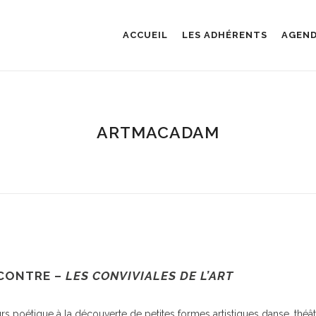
ACCUEIL
LES ADHÉRENTS
AGEN
ARTMACADAM
CONTRE –
LES CONVIVIALES DE L’ART
rs poétique à la découverte de petites formes artistiques danse, théât