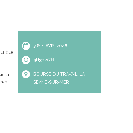
3 & 4 AVR. 2026
musique
9H30-17H
BOURSE DU TRAVAIL, LA
ue la
n’est
SEYNE-SUR-MER