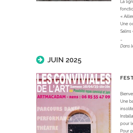
La lign
foncti
« Aill
Une oc
Salins
_
Dans le
JUIN 2025
FEST
Bienve
Une ba
insoli
Install
pour l
Pour p