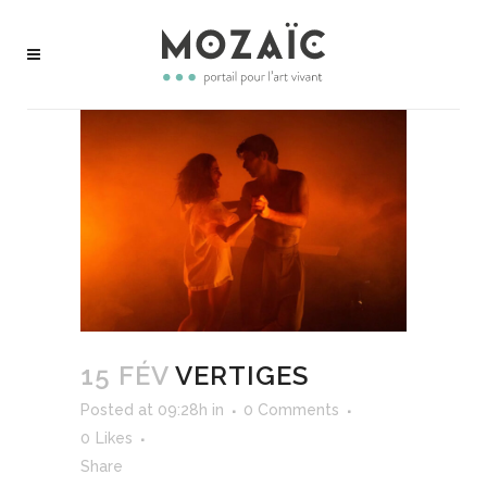
15 FÉV
VERTIGES
Posted at 09:28h
in
0 Comments
0
Likes
Share