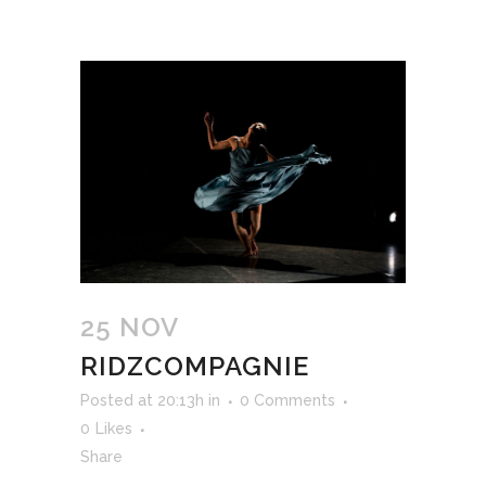
25 NOV
RIDZCOMPAGNIE
Posted at 20:13h
in
0 Comments
0
Likes
Share