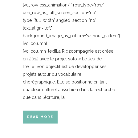
[vc_row css_animation="" row_type="row"
use_row_as_full_screen_section="no"
type="full_width" angled_section="no"
text_align="left"
background_image_as_pattern="without_pattern"]
[vc_column]
[vc_column_text]La Ridzcompagnie est créée
en 2012 avec le projet solo « Le Jeu de
l’œil ». Son objectif est de développer ses
projets autour du vocabulaire
chorégraphique. Elle se positionne en tant
qu’acteur culturel aussi bien dans la recherche
que dans l’écriture, la...
READ MORE