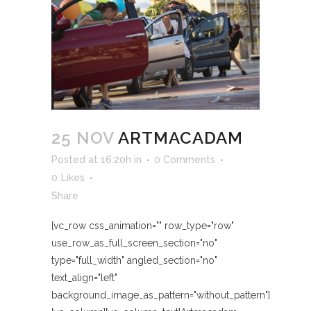
25 NOV
ARTMACADAM
Posted at 16:20h
in
0 Comments
0
Likes
Share
[vc_row css_animation="" row_type="row"
use_row_as_full_screen_section="no"
type="full_width" angled_section="no"
text_align="left"
background_image_as_pattern="without_pattern"]