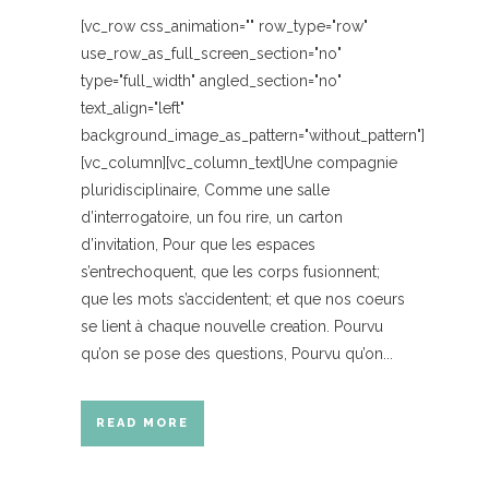
[vc_row css_animation="" row_type="row"
use_row_as_full_screen_section="no"
type="full_width" angled_section="no"
text_align="left"
background_image_as_pattern="without_pattern"]
[vc_column][vc_column_text]Une compagnie
pluridisciplinaire, Comme une salle
d’interrogatoire, un fou rire, un carton
d’invitation, Pour que les espaces
s’entrechoquent, que les corps fusionnent;
que les mots s’accidentent; et que nos coeurs
se lient à chaque nouvelle creation. Pourvu
qu’on se pose des questions, Pourvu qu’on...
READ MORE