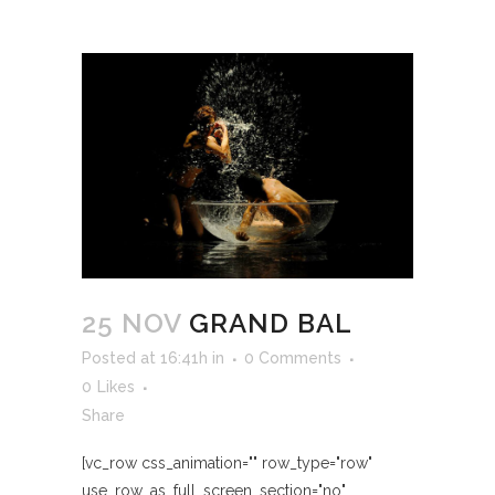
25 NOV
GRAND BAL
Posted at 16:41h
in
0 Comments
0
Likes
Share
[vc_row css_animation="" row_type="row"
use_row_as_full_screen_section="no"