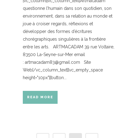
[vc_column][vc_column_text]Artmacadam
questionne l’humain dans son quotidien, son
environnement, dans sa relation au monde et
joue à croiser regards, réflexions et
développer des formes d’écritures
chorégraphiques singulières à la frontière
entre les arts. ARTMACADAM 39 rue Voltaire,
83500 La-Seyne-sur-Mer email
: artmacadam83@gmail.com Site
Web[/vc_column_text][vc_empty_space
height="10px"][button...
READ MORE