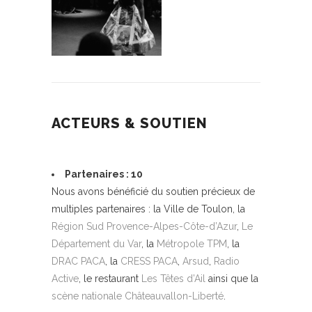
ACTEURS & SOUTIEN
Partenaires : 10
Nous avons bénéficié du soutien précieux de
multiples partenaires : la Ville de Toulon, la
Région Sud Provence-Alpes-Côte-d’Azur
,
Le
Département du Var
, la
Métropole TPM
, la
DRAC PACA
, la
CRESS PACA
,
Arsud
,
Radio
Active
, le restaurant
Les Têtes d’Ail
ainsi que la
scène nationale Châteauvallon-Liberté
.