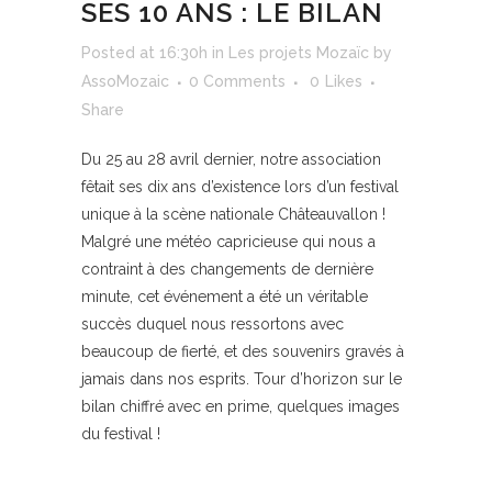
SES 10 ANS : LE BILAN
Posted at 16:30h
in
Les projets Mozaïc
by
AssoMozaic
0 Comments
0
Likes
Share
Du 25 au 28 avril dernier, notre association
fêtait ses dix ans d’existence lors d’un festival
unique à la scène nationale Châteauvallon !
Malgré une météo capricieuse qui nous a
contraint à des changements de dernière
minute, cet événement a été un véritable
succès duquel nous ressortons avec
beaucoup de fierté, et des souvenirs gravés à
jamais dans nos esprits. Tour d’horizon sur le
bilan chiffré avec en prime, quelques images
du festival !