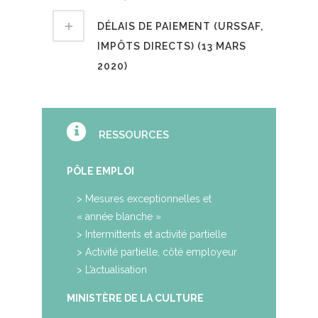
DÉLAIS DE PAIEMENT (URSSAF,
IMPÔTS DIRECTS) (13 MARS
2020)
RESSOURCES
PÔLE EMPLOI
>
Mesures exceptionnelles et
« année blanche »
>
Intermittents et activité partielle
>
Activité partielle, côté employeur
>
L’actualisation
MINISTÈRE DE LA CULTURE