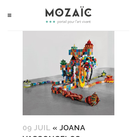
09 JUIL
« JOANA