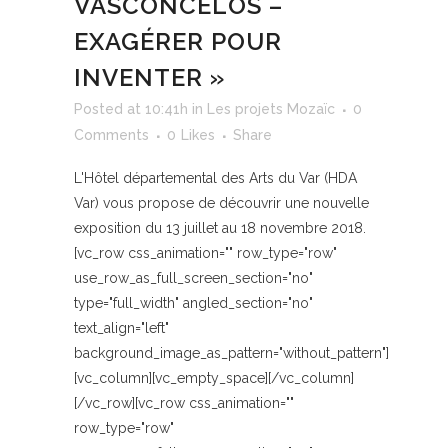
VASCONCELOS –
EXAGÉRER POUR
INVENTER »
Posted at 10:41h
in
Les projets Mozaïc
0
Comments
0
Likes
Share
L'Hôtel départemental des Arts du Var (HDA
Var) vous propose de découvrir une nouvelle
exposition du 13 juillet au 18 novembre 2018.
[vc_row css_animation="" row_type="row"
use_row_as_full_screen_section="no"
type="full_width" angled_section="no"
text_align="left"
background_image_as_pattern="without_pattern"]
[vc_column][vc_empty_space][/vc_column]
[/vc_row][vc_row css_animation=""
row_type="row"