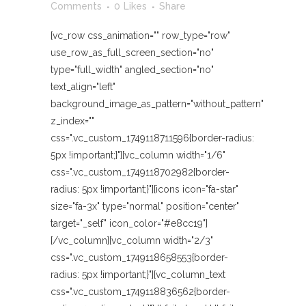
Comments
0
Likes
Share
[vc_row css_animation="" row_type="row"
use_row_as_full_screen_section="no"
type="full_width" angled_section="no"
text_align="left"
background_image_as_pattern="without_pattern"
z_index=""
css=".vc_custom_1749118711596{border-radius:
5px !important;}"][vc_column width="1/6"
css=".vc_custom_1749118702982{border-
radius: 5px !important;}"][icons icon="fa-star"
size="fa-3x" type="normal" position="center"
target="_self" icon_color="#e8cc19"]
[/vc_column][vc_column width="2/3"
css=".vc_custom_1749118658553{border-
radius: 5px !important;}"][vc_column_text
css=".vc_custom_1749118836562{border-