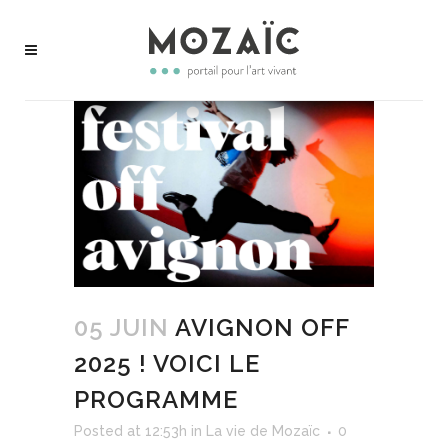
05 JUIN
AVIGNON OFF
2025 ! VOICI LE
PROGRAMME
Posted at 12:53h
in
La vie de Mozaïc
0