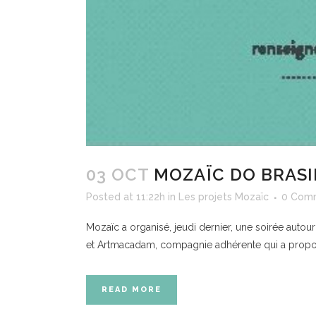
03 OCT
MOZAÏC DO BRASI
Posted at 11:22h
in
Les projets Mozaïc
0 Com
Mozaïc a organisé, jeudi dernier, une soirée autour
et Artmacadam, compagnie adhérente qui a proposé 
READ MORE