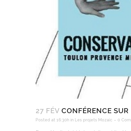
27 FÉV
CONFÉRENCE SUR 
Posted at 16:30h
in
Les projets Mozaïc
0 Com