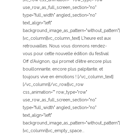
use_row_as_full_screen_section="no"
type="full_width" angled_section="no"
text_align="left"
background_image_as_pattern="without_pattern"]
[vc_column][vc_column_text] L'heure est aux
retrouvailles. Nous vous donnons rendez-
vous pour cette nouvelle édition du festival
Off d’Avignon, qui promet d’être encore plus
bouillonnante, encore plus palpitante, et
toujours vive en émotions ! [/vc_column_text]
[/vc_column][/vc_row][vc_row
css_animation="" row_type="row"
use_row_as_full_screen_section="no"
type="full_width" angled_section="no"
text_align="left"
background_image_as_pattern="without_pattern"]
[vc_column][vc_empty_space...