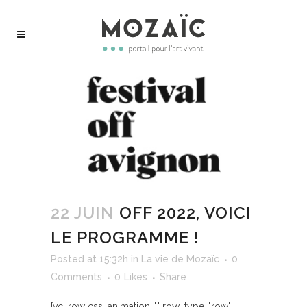
22 JUIN
OFF 2022, VOICI
LE PROGRAMME !
Posted at 15:32h
in
La vie de Mozaïc
0
Comments
0
Likes
Share
[vc_row css_animation="" row_type="row"