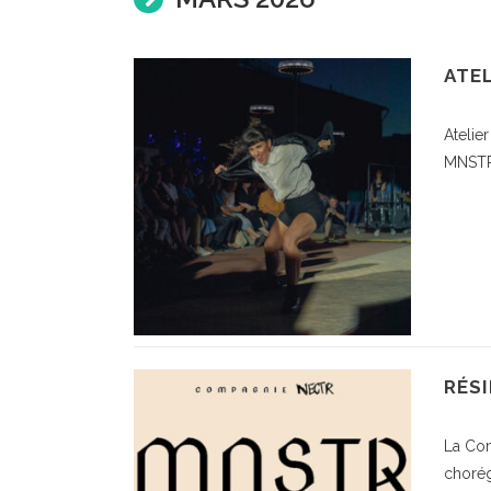
ATEL
Atelie
MNSTR
RÉS
La Com
chorég