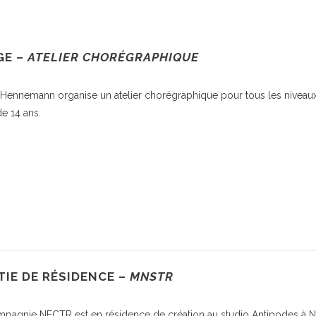
GE –
ATELIER CHORÉGRAPHIQUE
Hennemann organise un atelier chorégraphique pour tous les niveaux
de 14 ans.
IE DE RÉSIDENCE –
MNSTR
pagnie NECTR est en résidence de création au studio Antipodes à N