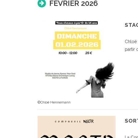
FÉVRIER 2026
STA
Chloé 
partir 
©Chloé Hennemann
SORT
La Com