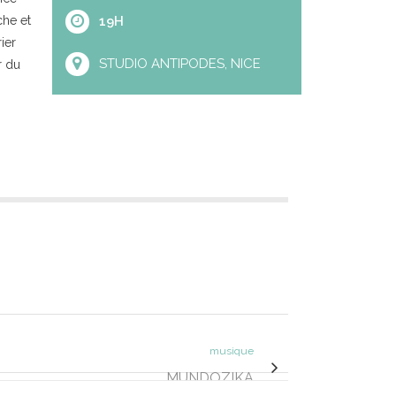
che et
19H
ier
STUDIO ANTIPODES, NICE
r du
musique
MUNDOZIKA