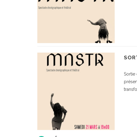
SORT
Sortie
présen
transf